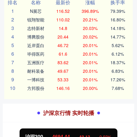
排名
名称
最新价
涨幅
换手率
1
N展芯
116.52
396.89%
79.39%
2
锐翔智能
110.02
20.21%
16.80%
3
志特新材
14.8
20.03%
14.18%
4
博腾股份
20.44
20.02%
14.77%
5
近岸蛋白
46.72
20.01%
5.62%
6
毕得医药
61.6
20.01%
6.12%
7
五洲医疗
83.62
20.01%
18.37%
8
耐科装备
49.67
20.01%
6.83%
9
一博科技
53.33
20.01%
17.26%
10
方邦股份
146.16
20.00%
7.68%
沪深京行情 实时轮播
沪深300
4694.44
43.13
0.93%