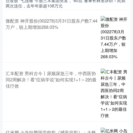
点金股 “七连板”牛股三木集团突发，“80后”董事长林昱辞职！此前
两次连任，去年年薪超108万元
微配资 神开股份(002278)3月31日股东户数7.44
万户，较上期增加268.03%
汇丰配资 男科古今丨尿频尿急三年，中西医协
同2周解决！看“症病学说”如何实现1+1＞2的最
佳疗效
亿米网 小岛狂赞国产电影《捕风捉影》：太棒