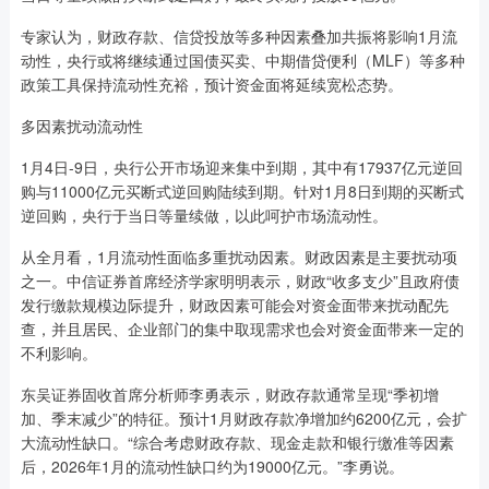
专家认为，财政存款、信贷投放等多种因素叠加共振将影响1月流
动性，央行或将继续通过国债买卖、中期借贷便利（MLF）等多种
政策工具保持流动性充裕，预计资金面将延续宽松态势。
多因素扰动流动性
1月4日-9日，央行公开市场迎来集中到期，其中有17937亿元逆回
购与11000亿元买断式逆回购陆续到期。针对1月8日到期的买断式
逆回购，央行于当日等量续做，以此呵护市场流动性。
从全月看，1月流动性面临多重扰动因素。财政因素是主要扰动项
之一。中信证券首席经济学家明明表示，财政“收多支少”且政府债
发行缴款规模边际提升，财政因素可能会对资金面带来扰动配先
查，并且居民、企业部门的集中取现需求也会对资金面带来一定的
不利影响。
东吴证券固收首席分析师李勇表示，财政存款通常呈现“季初增
加、季末减少”的特征。预计1月财政存款净增加约6200亿元，会扩
大流动性缺口。“综合考虑财政存款、现金走款和银行缴准等因素
后，2026年1月的流动性缺口约为19000亿元。”李勇说。