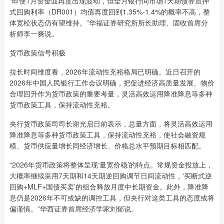
“即便1月资金面再度出现波动，但全月银行间市场1天期债券质押
式回购利率（DR001）均值再度回到1.35%-1.4%的概率不高，整
体宽松状态仍有望维持。”华福证券研究所所长助理、固收首席分
析师李一爽说。
货币政策信号积极
拉长时间维度看，2026年流动性充裕格局已明确。近日召开的
2026年中国人民银行工作会议明确，把促进经济高质量发展、物价
合理回升作为货币政策的重要考量，灵活高效运用降准降息等多种
货币政策工具，保持流动性充裕。
央行货币政策司司长谢光启日前表示，总量方面，将灵活高效运用
降准降息等多种货币政策工具，保持流动性充裕，使社会融资规
模、货币供应量增长同经济增长、价格总水平预期目标相匹配。
“2026年货币政策将整体呈现‘量宽价稳’的特点。常规资金投放上，
大概率继续采用7天期和14天期逆回购调节日间流动性，‘买断式逆
回购+MLF+国债买卖’的组合释放月度中长期资金。此外，降准降
息仍是2026年不可或缺的调控工具，但央行对这类工具的态度或将
偏谨慎。”华西证券首席经济学家刘郁说。