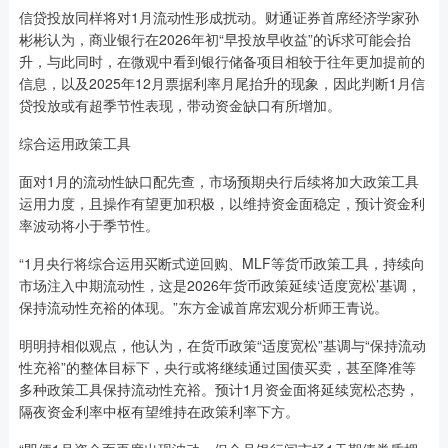
信贷投放同样将对1月流动性形成扰动。财通证券首席经济学家孙
彬彬认为，商业银行在2026年初“早投放早收益”的诉求可能会抬
升，与此同时，在微观中看到银行储备项目相较于往年更加提前的
信息，以及2025年12月票据利率月尾抬升的现象，因此判断1月信
贷投放或有超季节性表现，带动资金缺口有所增加。
综合运用政策工具
面对1月的流动性缺口配先查，市场预期央行后续将加大政策工具
运用力度，且操作有望更加积极，以维持资金面稳定，预计资金利
率波动将小于季节性。
“1月央行将综合运用买断式逆回购、MLF等货币政策工具，持续向
市场注入中期流动性，这是2026年货币政策延续‘适度宽松’基调，
保持流动性充裕的体现。”东方金诚首席宏观分析师王青说。
明明持相似观点，他认为，在货币政策“适度宽松”基调与“保持流动
性充裕”的整体目标下，央行或将继续通过国债买卖，甚至降准等
多种政策工具保持流动性充裕。预计1月资金面将延续宽松态势，
隔夜资金利率中枢有望维持在政策利率下方。