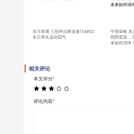
上证指数
3940.04
0
2.13%
39.68
1.02
东方财通 三招外治两道食疗&#32;
牛势策略 东
冬日养生温补阳气
弱势震荡，
来如何演绎
相关评论
本文评分
*
评论内容
*