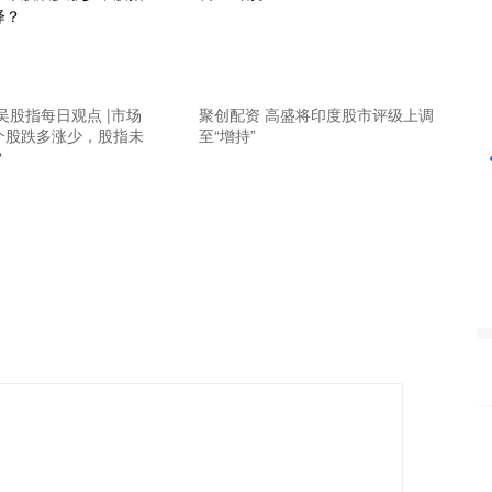
深证成指
14311.01
%
200.89
1.42%
吴股指每日观点 |市场
聚创配资 高盛将印度股市评级上调
个股跌多涨少，股指未
至“增持”
？