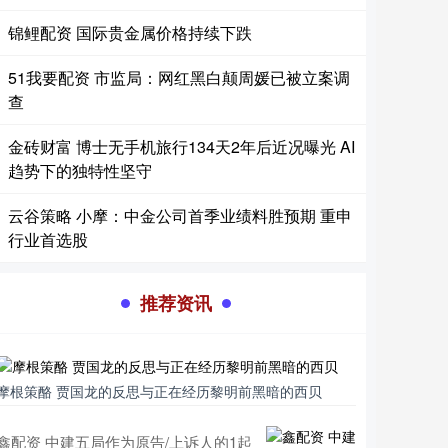
锦鲤配资 国际贵金属价格持续下跌
51我要配资 市监局：网红黑白颠周媛已被立案调
查
金砖财富 博士无手机旅行134天2年后近况曝光 AI
趋势下的独特性坚守
云谷策略 小摩：中金公司首季业绩料胜预期 重申
行业首选股
推荐资讯
摩根策酪 贾国龙的反思与正在经历黎明前黑暗的西贝
鑫配资 中建五局作为原告/上诉人的1起