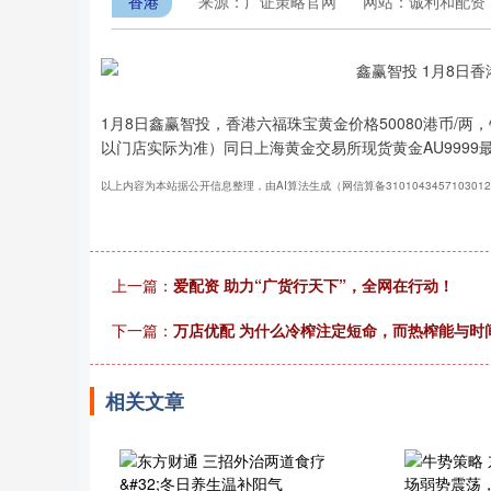
香港
来源：广证策略官网
网站：诚利和配资
1月8日鑫赢智投，香港六福珠宝黄金价格50080港币/两，
以门店实际为准）同日上海黄金交易所现货黄金AU9999最新
以上内容为本站据公开信息整理，由AI算法生成（网信算备310104345710301
上一篇：
爱配资 助力“广货行天下”，全网在行动！
下一篇：
万店优配 为什么冷榨注定短命，而热榨能与时
相关文章