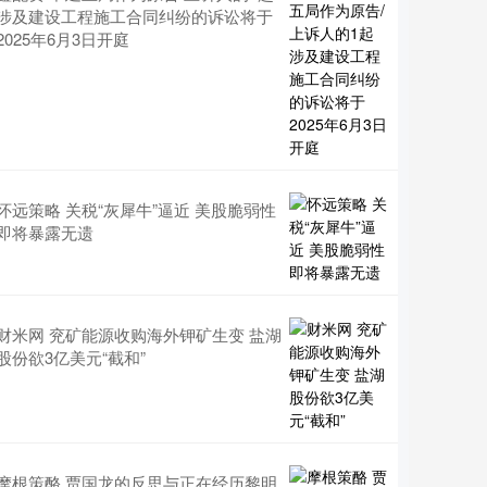
涉及建设工程施工合同纠纷的诉讼将于
2025年6月3日开庭
怀远策略 关税“灰犀牛”逼近 美股脆弱性
即将暴露无遗
财米网 兖矿能源收购海外钾矿生变 盐湖
股份欲3亿美元“截和”
摩根策酪 贾国龙的反思与正在经历黎明