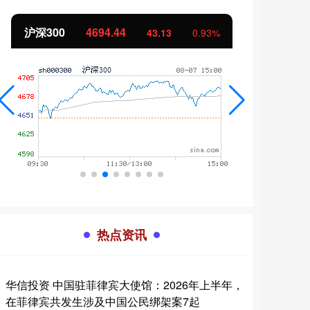
沪深300
4694.44
北证
43.13
0.93%
热点资讯
华信投资 中国驻菲律宾大使馆：2026年上半年，
在菲律宾共发生涉及中国公民绑架案7起