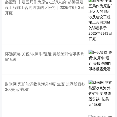
鑫配资 中建五局作为原告/上诉人的1起涉及建
设工程施工合同纠纷的诉讼将于2025年6月3日
开庭
怀远策略 关税“灰犀牛”逼近 美股脆弱性即将暴
露无遗
财米网 兖矿能源收购海外钾矿生变 盐湖股份欲
3亿美元“截和”