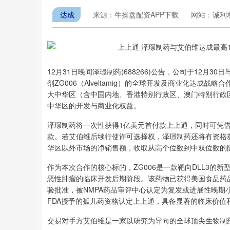
达成
来源：牛操盘配资APP下载
网站：诚利
12月31日晚间泽璟制药(688266)公告，公司于12
剂ZG006（Alveltamig）的全球开发及商业化达成
大中华区（含中国内地、香港特别行政区、澳门特别行政
中华区的开发与商业化权益。
泽璟制药将一次性获得1亿美元首付款上上通，同时可凭借
款。若艾伯维后续行使许可选择权，泽璟制药还将有资格获得
华区以外市场的净销售额，收取从高个位数到中双位数的阶
作为本次合作的核心标的，ZG006是一款靶向DLL3的
恶性肿瘤的临床开发后期阶段。该药物已获得美国食品药品
验批准，被NMPA药品审评中心认定为复发或进展性晚期
FDA授予的孤儿药资格认定上上通，具备显著的临床价值
交易对手方艾伯维是一家以研究为导向的全球顶尖生物制