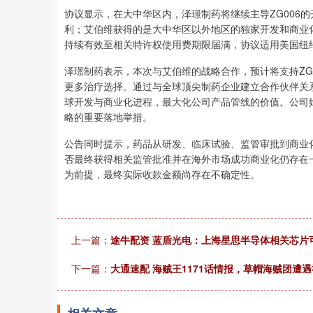
协议显示，在大中华区内，泽璟制药将继续主导ZG006
利；艾伯维获得的是大中华区以外地区的独家开发和商业
深证成指
14311.01
8
1.02%
200.89
1.
持续有效至相关特许权使用费期限届满，协议适用美国纽
泽璟制药表示，本次与艾伯维的战略合作，预计将支持ZG
更多治疗选择。通过与全球顶尖制药企业建立合作伙伴关
球开发与商业化进程，最大化公司产品管线的价值。公司
略的重要落地举措。
公告同时提示，药品从研发、临床试验、监管审批到商业化
否最终获得相关监管批准并在海外市场成功商业化仍存在
为前提，最终实际收款金额尚存在不确定性。
上一篇：
途牛配资 蓝盾光电：上海星思半导体相关芯片
下一篇：
大通速配 海贼王1171话情报，草帽海贼团遭