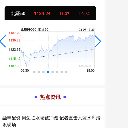
北证50
1134.24
创业
11.37
1.01%
热点资讯
融丰配资 周边拦水墙被冲毁 记者直击六蓝水库溃
坝现场