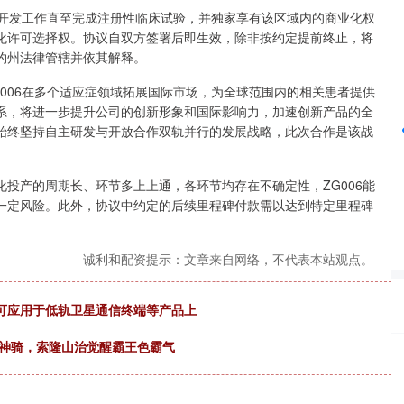
的开发工作直至完成注册性临床试验，并独家享有该区域内的商业化权
化许可选择权。协议自双方签署后即生效，除非按约定提前终止，将
沪深300
4694.44
42%
43.13
0.93%
约州法律管辖并依其解释。
006在多个适应症领域拓展国际市场，为全球范围内的相关患者提供
系，将进一步提升公司的创新形象和国际影响力，加速创新产品的全
始终坚持自主研发与开放合作双轨并行的发展战略，此次合作是该战
投产的周期长、环节多上上通，各环节均存在不确定性，ZG006能
一定风险。此外，协议中约定的后续里程碑付款需以达到特定里程碑
诚利和配资提示：文章来自网络，不代表本站观点。
可应用于低轨卫星通信终端等产品上
遇神骑，索隆山治觉醒霸王色霸气