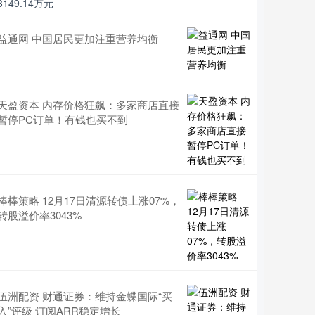
3149.14万元
益通网 中国居民更加注重营养均衡
天盈资本 内存价格狂飙：多家商店直接
暂停PC订单！有钱也买不到
棒棒策略 12月17日清源转债上涨07%，
转股溢价率3043%
伍洲配资 财通证券：维持金蝶国际“买
入”评级 订阅ARR稳定增长