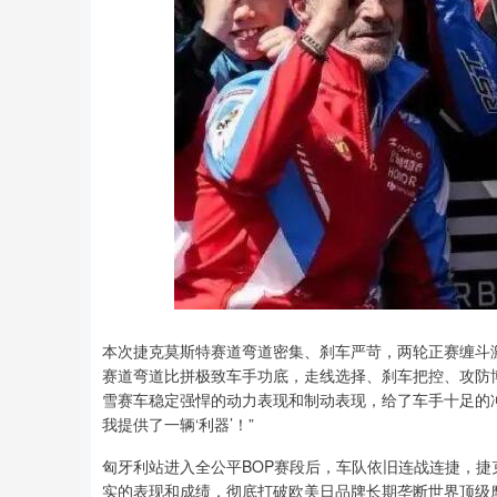
本次捷克莫斯特赛道弯道密集、刹车严苛，两轮正赛缠斗
赛道弯道比拼极致车手功底，走线选择、刹车把控、攻防
雪赛车稳定强悍的动力表现和制动表现，给了车手十足的冲
我提供了一辆‘利器’！”
匈牙利站进入全公平BOP赛段后，车队依旧连战连捷，
实的表现和成绩，彻底打破欧美日品牌长期垄断世界顶级