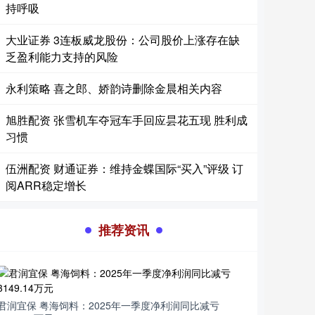
持呼吸
大业证券 3连板威龙股份：公司股价上涨存在缺
乏盈利能力支持的风险
永利策略 喜之郎、娇韵诗删除金晨相关内容
旭胜配资 张雪机车夺冠车手回应昙花五现 胜利成
习惯
伍洲配资 财通证券：维持金蝶国际“买入”评级 订
阅ARR稳定增长
推荐资讯
君润宜保 粤海饲料：2025年一季度净利润同比减亏