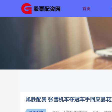
首页
旭胜配资 张雪机车夺冠车手回应昙花