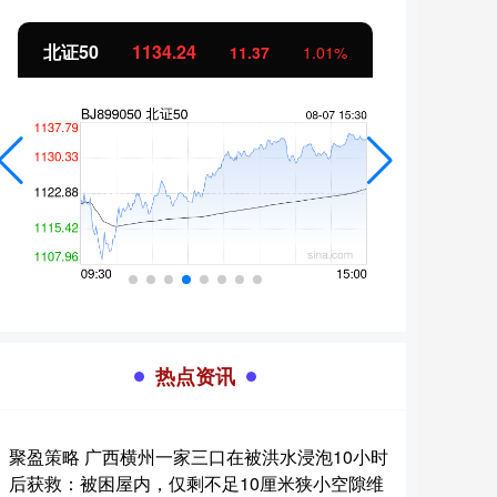
北证50
1134.24
创业
11.37
1.01%
热点资讯
聚盈策略 广西横州一家三口在被洪水浸泡10小时
后获救：被困屋内，仅剩不足10厘米狭小空隙维