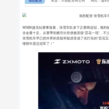
旭胜配资
来源：天猫配资网官网
网站：诚利
WSBK捷克站赛事落幕，张雪车队拿下正赛两连冠，顺
含金量十足。从赛季初横空出世便被质疑“昙花一现”，不
张雪机车早已把外界的质疑和疑虑变成了实打实的“昙花五
憧憬年度总冠军了！”