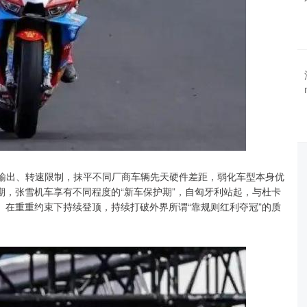
力输出、转速限制，抹平不同厂商车辆先天硬件差距，弱化车型本身优
，张雪机车享有不同程度的“新车保护期”，自匈牙利站起，与杜卡
在重重约束下持续登顶，持续打破外界所谓“靠规则红利夺冠”的质