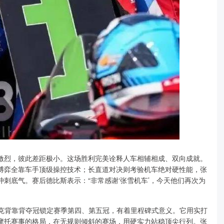
激烈，彼此差距极小。这场胜利完美诠释人车相辅相成、双向成就。
博弈全靠车手顶级操控技术；长直道对决则考验机车绝对硬性能，张
刺底气。赛后德比斯表示：“非常感谢‘张雪机车’，今天他们再次为
捷克背靠背夺冠锁定赛季第四、第五冠，有着里程碑式意义。它用实打
摩托赛事的格局，在无规则倾斜的赛场，用硬实力站稳顶尖行列。张