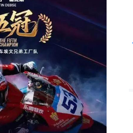
沪深300
4694.44
42%
43.13
0.93%