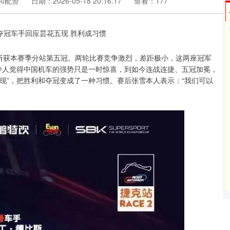
和配资
日期：2026-05-18 20:16:17
查看：177
利斩获本赛季分站第五冠。两轮比赛竞争激烈，差距极小，这两座冠军
少人觉得中国机车的强势只是一时惊喜，到如今连战连捷、五冠加冕，
现”，把胜利和夺冠变成了一种习惯。赛后张雪本人表示：“我们可以