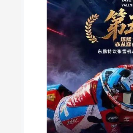
深证成指
14311.01
8
1.02%
200.89
1.