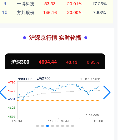
9
一博科技
53.33
20.01%
17.26%
10
方邦股份
146.16
20.00%
7.68%
沪深京行情 实时轮播
沪深300
4694.44
北证
43.13
0.93%