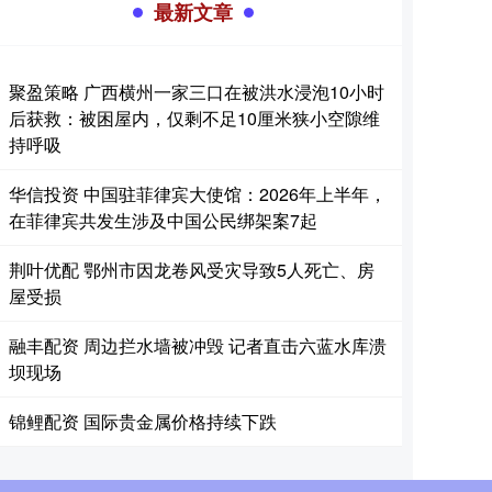
最新文章
聚盈策略 广西横州一家三口在被洪水浸泡10小时
后获救：被困屋内，仅剩不足10厘米狭小空隙维
持呼吸
华信投资 中国驻菲律宾大使馆：2026年上半年，
在菲律宾共发生涉及中国公民绑架案7起
荆叶优配 鄂州市因龙卷风受灾导致5人死亡、房
屋受损
融丰配资 周边拦水墙被冲毁 记者直击六蓝水库溃
坝现场
锦鲤配资 国际贵金属价格持续下跌