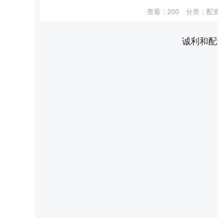
查看：
200
分类：
配
诚利和配
上证指数
3940.04
0
2.13%
39.68
1.02