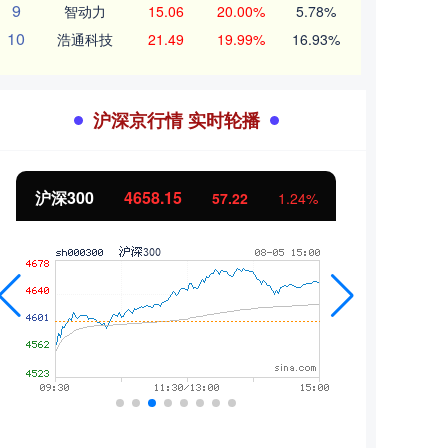
9
智动力
15.06
20.00%
5.78%
10
浩通科技
21.49
19.99%
16.93%
沪深京行情 实时轮播
沪深300
4658.15
北证
57.22
1.24%