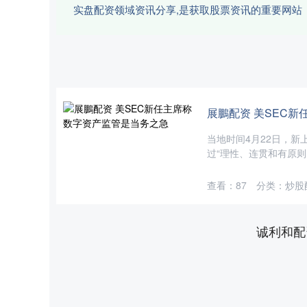
实盘配资领域资讯分享,是获取股票资讯的重要网站
展鵬配资 美SEC
当地时间4月22日，
过“理性、连贯和有原则
查看：
87
分类：
炒股
诚利和配