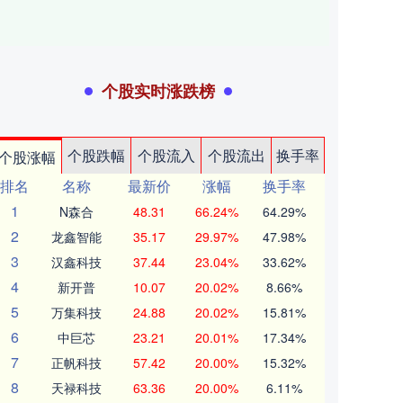
个股实时涨跌榜
个股跌幅
个股流入
个股流出
换手率
个股涨幅
排名
名称
最新价
涨幅
换手率
1
N森合
48.31
66.24%
64.29%
2
龙鑫智能
35.17
29.97%
47.98%
3
汉鑫科技
37.44
23.04%
33.62%
4
新开普
10.07
20.02%
8.66%
5
万集科技
24.88
20.02%
15.81%
6
中巨芯
23.21
20.01%
17.34%
7
正帆科技
57.42
20.00%
15.32%
8
天禄科技
63.36
20.00%
6.11%